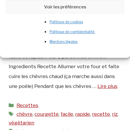
Voir les préférences
Politique de cookies
Voici une des recettes que je me fais quand je
Politique de confidentialité
n’ai pas envie de cuisiner et encore moins envie
Mentions légales
de faire la vaisselle juste derrière. Une recette
facile et rapide. Pour 2 personnes environ.
Ingredients Recette Allumer votre four et faite
cuire les chèvres chaud (ça marche aussi dans
une poêle) Pendant que les chèvres …
Lire plus
Catégories
Recettes
Étiquettes
chèvre
,
courgette
,
facile
,
rapide
,
recette
,
riz
,
végétarien