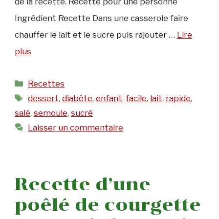
de la recette. Recette pour une personne
Ingrédient Recette Dans une casserole faire
chauffer le lait et le sucre puis rajouter …
Lire
plus
Catégories
Recettes
Étiquettes
dessert
,
diabète
,
enfant
,
facile
,
lait
,
rapide
,
salé
,
semoule
,
sucré
Laisser un commentaire
Recette d’une
poêlé de courgette