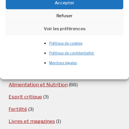
Accepter
Commentaires récents
Refuser
Christine
dans
Dérives sectaire en nutrition
Voir les préférences
Politique de cookies
Politique de confidentialité
Catégories
Mentions légales
Aliment
(5)
Alimentation et Nutrition
(88)
Esprit critique
(3)
Fertilité
(3)
Livres et magazines
(1)