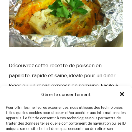
Découvrez cette recette de poisson en
papillote, rapide et saine, idéale pour un dîner
léger ou un repas express en semaine. Facile à
Gérer le consentement
personnaliser selon vos goûts et vos légumes,
elle conserve toutes les saveurs et les
Pour offrir les meilleures expériences, nous utilisons des technologies
telles que les cookies pour stocker et/ou accéder aux informations des
nutriments de vos ingrédients. Cette recette
appareils. Le fait de consentir à ces technologies nous permettra de
traiter des données telles que le comportement de navigation ou les ID
est pour une personne – 1 papillote de poisson
uniques sur ce site. Le fait de ne pas consentir ou de retirer son