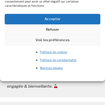
consentement peut avoir un effet négatif sur certaines
par personne Ingredients
…
Lire plus
caractéristiques et fonctions.
Catégories
Recettes
Accepter
Étiquettes
facile
,
legume
,
papillote
,
poisson
,
rapide
,
Refuser
recette
Laisser un commentaire
Voir les préférences
Politique de cookies
Politique de confidentialité
Mentions légales
Bienvenue
Diététicienne Nutritionniste
passionnée, je partage ici une diététique
engagée & bienveillante
.