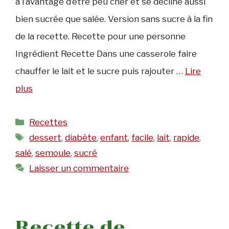
a l’avantage d’être peu cher et se décline aussi
bien sucrée que salée. Version sans sucre à la fin
de la recette. Recette pour une personne
Ingrédient Recette Dans une casserole faire
chauffer le lait et le sucre puis rajouter …
Lire
plus
Catégories
Recettes
Étiquettes
dessert
,
diabète
,
enfant
,
facile
,
lait
,
rapide
,
salé
,
semoule
,
sucré
Laisser un commentaire
Recette de