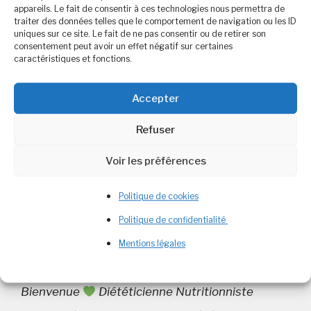
appareils. Le fait de consentir à ces technologies nous permettra de
combiner légumes, protéines et épices pour un
traiter des données telles que le comportement de navigation ou les ID
uniques sur ce site. Le fait de ne pas consentir ou de retirer son
plat coloré et gourmand qui plaît à toute la
consentement peut avoir un effet négatif sur certaines
caractéristiques et fonctions.
famille. Recette pour 4 personnes environ.
Ingredient: Recette: Faire …
Lire plus
Accepter
Refuser
Catégories
Recettes
Étiquettes
couscous
,
cuisine simple
,
pois chiche
,
rapide
,
Voir les préférences
semoule
,
simple
,
végétarien
Politique de cookies
Laisser un commentaire
Politique de confidentialité
Mentions légales
Bienvenue
Diététicienne Nutritionniste