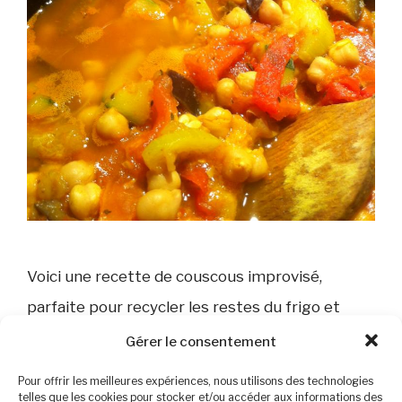
Voici une recette de couscous improvisé,
parfaite pour recycler les restes du frigo et
créer un repas savoureux sans gaspillage.
Gérer le consentement
Rapide, pratique et adaptable selon les
Pour offrir les meilleures expériences, nous utilisons des technologies
ingrédients disponibles, ce couscous permet de
telles que les cookies pour stocker et/ou accéder aux informations des