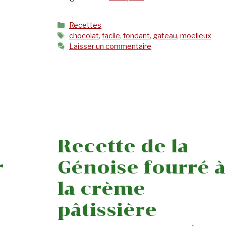
Catégories
Recettes
Étiquettes
chocolat
,
facile
,
fondant
,
gateau
,
moelleux
Laisser un commentaire
Recette de la
r
Génoise fourré à
la crème
pâtissière