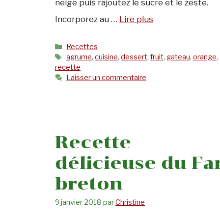
neige puis rajoutez le sucre et le zeste.
Incorporez au …
Lire plus
Catégories
Recettes
Étiquettes
agrume
,
cuisine
,
dessert
,
fruit
,
gateau
,
orange
,
recette
Laisser un commentaire
Recette
délicieuse du Fa
breton
9 janvier 2018
par
Christine