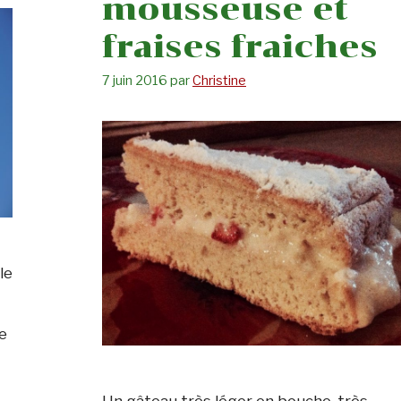
mousseuse et
fraises fraiches
7 juin 2016
par
Christine
le
e
Un gâteau très léger en bouche, très