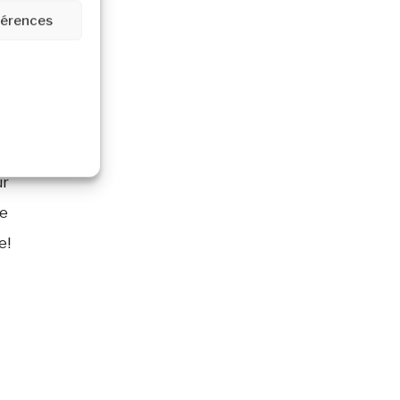
éférences
ur
le
e!