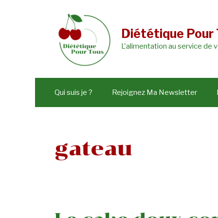
Aller
au
Diététique Pour
contenu
L'alimentation au service de 
Qui suis je ?
Rejoignez Ma Newsletter
gateau