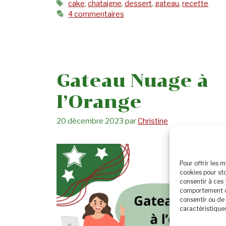
Étiquettes
cake
,
chataigne
,
dessert
,
gateau
,
recette
4 commentaires
Gateau Nuage à
l’Orange
20 décembre 2023
par
Christine
Pour offrir les 
cookies pour st
consentir à ces
comportement de 
consentir ou de 
caractéristiques