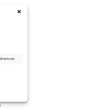
re
éférences
s