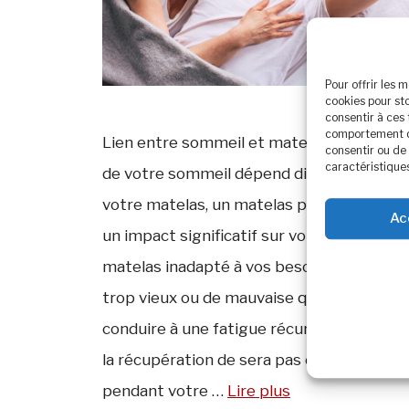
Pour offrir les 
cookies pour st
consentir à ces
comportement de 
Lien entre sommeil et matelas La qualité
consentir ou de 
caractéristiques
de votre sommeil dépend directement de
votre matelas, un matelas peut donc avoi
Ac
un impact significatif sur votre fatigue. U
matelas inadapté à vos besoins, un matel
trop vieux ou de mauvaise qualité peut
conduire à une fatigue récurrente puisqu
la récupération de sera pas optimal
pendant votre …
Lire plus