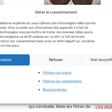
Gérer le consentement
meilleures expériences, nous utilisons des technologies telles que les
ocker et/ou accéder aux informations des appareils. Le fait de
 technologies nous permettra de traiter des données telles que le
navigation ou les ID uniques sur ce site. Le fait de ne pas
retirer son consentement peut avoir un effet négatif sur certaines
 et fonctions.
Les fêtes source de stress et de prise de
poids Les fêtes de fin d’année peuvent êt
r
cepter
Refuser
Voir les pr
source de stress voir d’anxiété pour
n
certaines personnes. Notamment la peur
as
Politique de cookies
de prendre du poids, la culpabilisation de
Politique de confidentialité
mal et/ou trop manger. Les chiffres de la
e
Mentions légales
balance augmentent et c’est notre coeur
qui s’emballe. Mais les fêtes de …
Lire plu