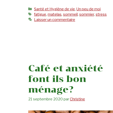
Catégories
Santé et Hygiène de vie
,
Un peu de moi
Étiquettes
fatigue
,
matelas
,
sommeil
,
sommier
,
stress
Laisser un commentaire
Café et anxiété
font ils bon
ménage?
21 septembre 2020
par
Christine