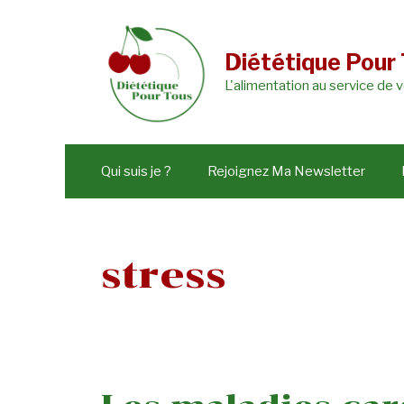
Aller
au
Diététique Pour
contenu
L'alimentation au service de 
Qui suis je ?
Rejoignez Ma Newsletter
stress