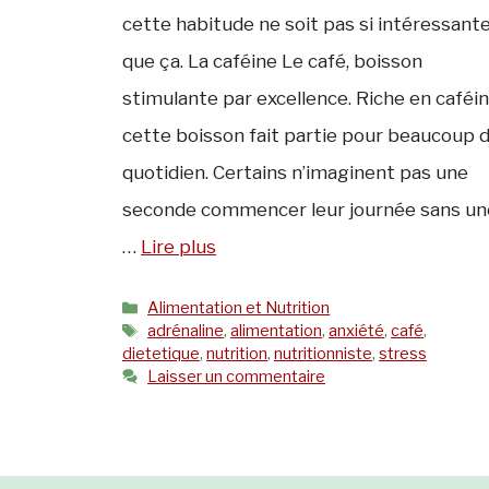
cette habitude ne soit pas si intéressant
que ça. La caféine Le café, boisson
stimulante par excellence. Riche en caféin
cette boisson fait partie pour beaucoup 
quotidien. Certains n’imaginent pas une
seconde commencer leur journée sans un
…
Lire plus
Catégories
Alimentation et Nutrition
Étiquettes
adrénaline
,
alimentation
,
anxiété
,
café
,
dietetique
,
nutrition
,
nutritionniste
,
stress
Laisser un commentaire