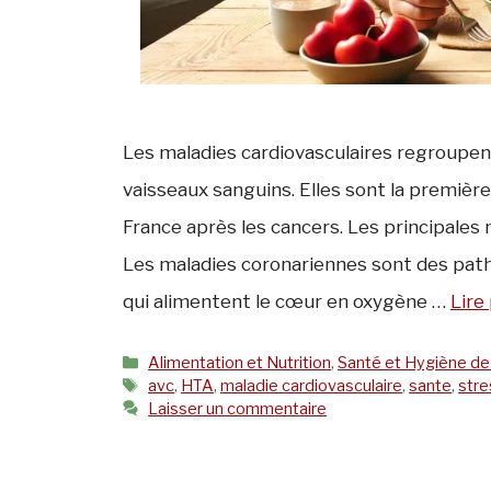
Les maladies cardiovasculaires regroupen
vaisseaux sanguins. Elles sont la premièr
France après les cancers. Les principales
Les maladies coronariennes sont des patho
qui alimentent le cœur en oxygène …
Lire
Catégories
Alimentation et Nutrition
,
Santé et Hygiène de
Étiquettes
avc
,
HTA
,
maladie cardiovasculaire
,
sante
,
stre
Laisser un commentaire