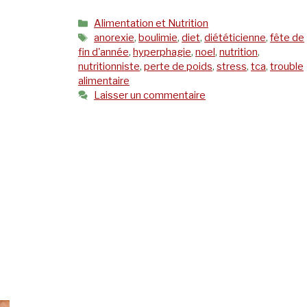
Catégories
Alimentation et Nutrition
Étiquettes
anorexie
,
boulimie
,
diet
,
diététicienne
,
fête de
fin d'année
,
hyperphagie
,
noel
,
nutrition
,
nutritionniste
,
perte de poids
,
stress
,
tca
,
trouble
alimentaire
Laisser un commentaire