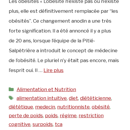
Les obésités « L’obésité n’existe pas ou n’existe
plus, elle est définitivement remplacée par “les
obésités”. Ce changement anodin a une très
forte signification. Il a été annoncé il y a plus
de 20 ans, lorsque l’équipe de la Pitié-
Salpêtrière a introduit le concept de médecine
de l’obésité. Le pluriel n’y était pas encore, mais
l’esprit oui. Il …
Lire plus
Catégories
Alimentation et Nutrition
Étiquettes
alimentation intuitive
,
diet
,
diététicienne
,
diététique
,
medecin
,
nutritionniste
,
obésité
,
perte de poids
,
poids
,
régime
,
restriction
cognitive
,
surpoids
,
tca