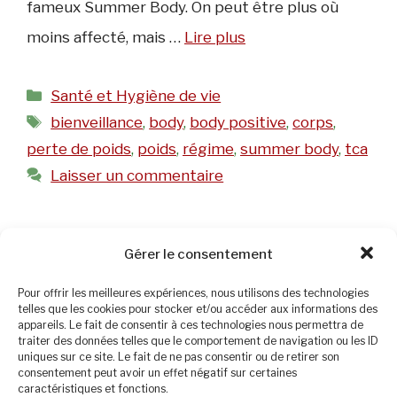
fameux Summer Body. On peut être plus où
moins affecté, mais …
Lire plus
Catégories
Santé et Hygiène de vie
Étiquettes
bienveillance
,
body
,
body positive
,
corps
,
perte de poids
,
poids
,
régime
,
summer body
,
tca
Laisser un commentaire
Gérer le consentement
L’obésité ou les
Pour offrir les meilleures expériences, nous utilisons des technologies
obésités ?
telles que les cookies pour stocker et/ou accéder aux informations des
appareils. Le fait de consentir à ces technologies nous permettra de
traiter des données telles que le comportement de navigation ou les ID
4 juillet 2023
par
Christine
uniques sur ce site. Le fait de ne pas consentir ou de retirer son
consentement peut avoir un effet négatif sur certaines
caractéristiques et fonctions.