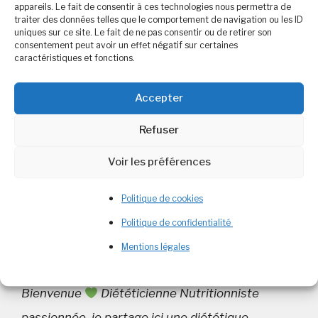
appareils. Le fait de consentir à ces technologies nous permettra de
nouveaux adeptes. Cette quête requiert dans
traiter des données telles que le comportement de navigation ou les ID
uniques sur ce site. Le fait de ne pas consentir ou de retirer son
certains groupes et à travers des méthodes
consentement peut avoir un effet négatif sur certaines
caractéristiques et fonctions.
non conventionnelles à visée thérapeutique, la
mise en œuvre …
Lire plus
Accepter
Refuser
Catégories
Alimentation et Nutrition
Étiquettes
coach
,
coach en nutrition
,
diététicienne
,
Voir les préférences
miviludes
,
naturopathie
,
nutrition
,
santé
,
secte
2 commentaires
Politique de cookies
Politique de confidentialité
Mentions légales
Bienvenue
Diététicienne Nutritionniste
passionnée, je partage ici une diététique