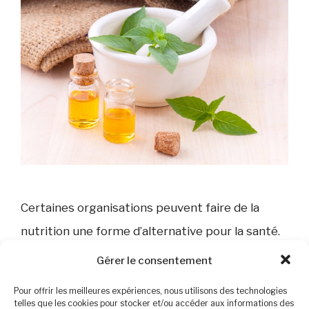
Certaines organisations peuvent faire de la
nutrition une forme d’alternative pour la santé.
La quête de la pureté ou du bien-être,
Gérer le consentement
récurrente dans la mouvance sectaire, est
Pour offrir les meilleures expériences, nous utilisons des technologies
souvent utilisée comme moyen d’attirer de
telles que les cookies pour stocker et/ou accéder aux informations des