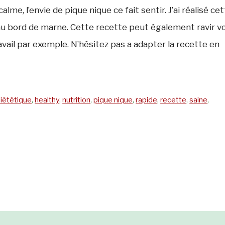
alme, l’envie de pique nique ce fait sentir. J’ai réalisé ce
au bord de marne. Cette recette peut également ravir v
avail par exemple. N’hésitez pas a adapter la recette en
iététique
,
healthy
,
nutrition
,
pique nique
,
rapide
,
recette
,
saine
,