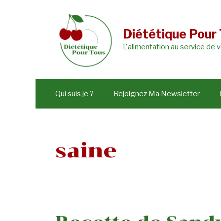
Aller
au
Diététique Pour
contenu
L'alimentation au service de 
Qui suis je ?
Rejoignez Ma Newsletter
saine