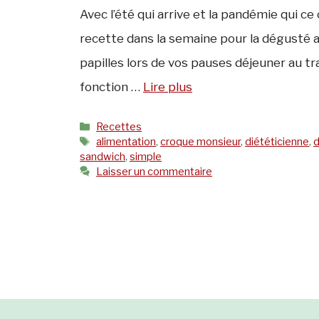
Avec l’été qui arrive et la pandémie qui ce c
recette dans la semaine pour la dégusté 
papilles lors de vos pauses déjeuner au tr
fonction …
Lire plus
Catégories
Recettes
Étiquettes
alimentation
,
croque monsieur
,
diététicienne
,
d
sandwich
,
simple
Laisser un commentaire