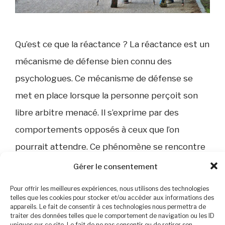
Qu’est ce que la réactance ? La réactance est un
mécanisme de défense bien connu des
psychologues. Ce mécanisme de défense se
met en place lorsque la personne perçoit son
libre arbitre menacé. Il s’exprime par des
comportements opposés à ceux que l’on
pourrait attendre. Ce phénomène se rencontre
en diététique, notamment chez les personnes …
Gérer le consentement
Lire plus
Pour offrir les meilleures expériences, nous utilisons des technologies
telles que les cookies pour stocker et/ou accéder aux informations des
appareils. Le fait de consentir à ces technologies nous permettra de
Catégories
Alimentation et Nutrition
traiter des données telles que le comportement de navigation ou les ID
uniques sur ce site. Le fait de ne pas consentir ou de retirer son