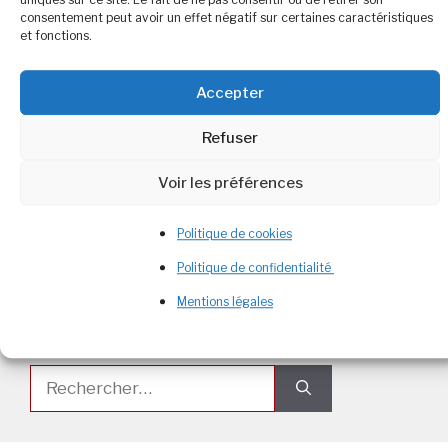
Étiquettes
comportemental
,
diététique
,
obésité
,
perte
consentement peut avoir un effet négatif sur certaines caractéristiques
de poids
,
psychologie
,
surpoids
,
tca
et fonctions.
Laisser un commentaire
Accepter
Refuser
Voir les préférences
Bienvenue
Diététicienne Nutritionniste
passionnée, je partage ici une diététique
Politique de cookies
engagée & bienveillante
.
Politique de confidentialité
Mentions légales
Rechercher :