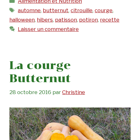
Alimentation et Nutrition
Étiquettes
automne
,
butternut
,
citrouille
,
courge
,
halloween
,
hibers
,
patisson
,
potiron
,
recette
Laisser un commentaire
La courge
Butternut
28 octobre 2016
par
Christine