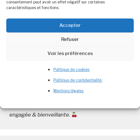
nutritionnels Cette variété de courge est …
Lire
consentement peut avoir un effet négatif sur certaines
caractéristiques et fonctions.
plus
Accepter
Catégories
Aliment
,
Alimentation et Nutrition
Refuser
Étiquettes
aliment
,
butternut
,
courge
,
soupe
Laisser un commentaire
Voir les préférences
Politique de cookies
Politique de confidentialité
Mentions légales
Bienvenue
Diététicienne Nutritionniste
passionnée, je partage ici une diététique
engagée & bienveillante
.