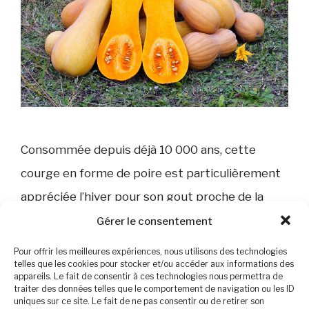
Consommée depuis déjà 10 000 ans, cette
courge en forme de poire est particulièrement
appréciée l’hiver pour son gout proche de la
châtaigne et sa chair tendre. Production La
Gérer le consentement
courge Butternut fait partie des cucurbitacées,
Pour offrir les meilleures expériences, nous utilisons des technologies
telles que les cookies pour stocker et/ou accéder aux informations des
c’est une courge musqué. On peut déguster ce
appareils. Le fait de consentir à ces technologies nous permettra de
traiter des données telles que le comportement de navigation ou les ID
légume du mois d’octobre à mars. Apports
uniques sur ce site. Le fait de ne pas consentir ou de retirer son