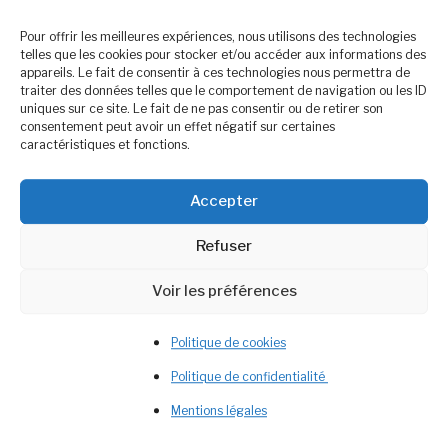
Pour offrir les meilleures expériences, nous utilisons des technologies
telles que les cookies pour stocker et/ou accéder aux informations des
appareils. Le fait de consentir à ces technologies nous permettra de
traiter des données telles que le comportement de navigation ou les ID
uniques sur ce site. Le fait de ne pas consentir ou de retirer son
Christine Savalli
Une diététicienne qui
consentement peut avoir un effet négatif sur certaines
caractéristiques et fonctions.
vous veut du bien
Alimentations végétales, Comportement
Accepter
alimentaire et Fertilité
Refuser
▶︎
Rejoignez Ma Newsletter
Voir les préférences
▶︎
DietetiquePourTous.fr
Politique de cookies
Politique de confidentialité
Mentions légales