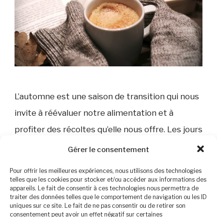
L’automne est une saison de transition qui nous
invite à réévaluer notre alimentation et à
profiter des récoltes qu’elle nous offre. Les jours
raccourcissent, les températures baissent, et
Gérer le consentement
notre corps a besoin de nutriments pour se
Pour offrir les meilleures expériences, nous utilisons des technologies
préparer aux mois plus froids. L’automne est
telles que les cookies pour stocker et/ou accéder aux informations des
appareils. Le fait de consentir à ces technologies nous permettra de
une saison idéale pour adopter une alimentation
traiter des données telles que le comportement de navigation ou les ID
uniques sur ce site. Le fait de ne pas consentir ou de retirer son
qui s’adapte aux changements de …
Lire plus
consentement peut avoir un effet négatif sur certaines