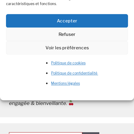
caractéristiques et fonctions.
Catégories
Alimentation et Nutrition
Accepter
Étiquettes
automne
,
immunité
,
maladie
,
omega 3
,
saisons
,
sport
,
thym
,
vitamine C
,
zinc
Refuser
Laisser un commentaire
Voir les préférences
Politique de cookies
Politique de confidentialité
Bienvenue
Diététicienne Nutritionniste
Mentions légales
passionnée, je partage ici une diététique
engagée & bienveillante
.