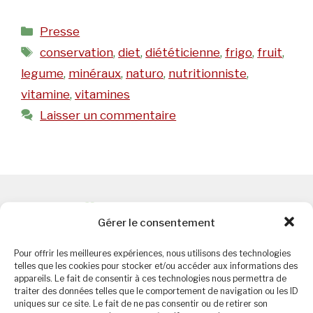
Catégories
Presse
Étiquettes
conservation
,
diet
,
diététicienne
,
frigo
,
fruit
,
legume
,
minéraux
,
naturo
,
nutritionniste
,
vitamine
,
vitamines
Laisser un commentaire
Bienvenue
Diététicienne Nutritionniste
Gérer le consentement
passionnée, je partage ici une diététique
engagée & bienveillante
.
Pour offrir les meilleures expériences, nous utilisons des technologies
telles que les cookies pour stocker et/ou accéder aux informations des
appareils. Le fait de consentir à ces technologies nous permettra de
traiter des données telles que le comportement de navigation ou les ID
uniques sur ce site. Le fait de ne pas consentir ou de retirer son