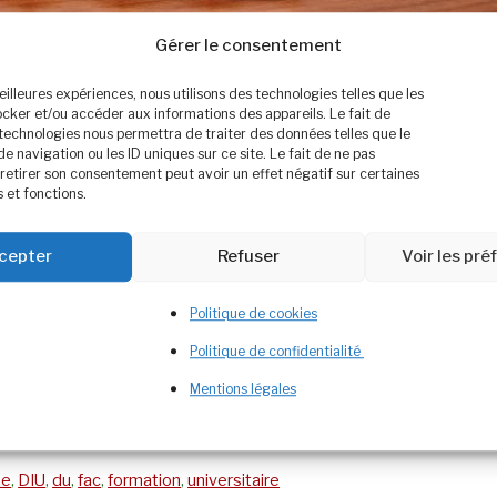
Gérer le consentement
meilleures expériences, nous utilisons des technologies telles que les
ocker et/ou accéder aux informations des appareils. Le fait de
 technologies nous permettra de traiter des données telles que le
navigation ou les ID uniques sur ce site. Le fait de ne pas
retirer son consentement peut avoir un effet négatif sur certaines
 et fonctions.
cepter
Refuser
Voir les pr
n exhaustive des possibilités de formations avec le
Politique de cookies
ent réalisé par l’AFDN sur des formations : Document.
Politique de confidentialité
installation en libéral accessible pour les adhérents.
Mentions légales
s formations en commentaires ! …
Lire plus
me
,
DIU
,
du
,
fac
,
formation
,
universitaire