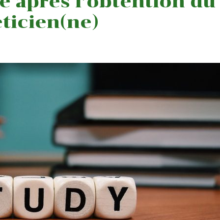
e après l’obtention du
ticien(ne)