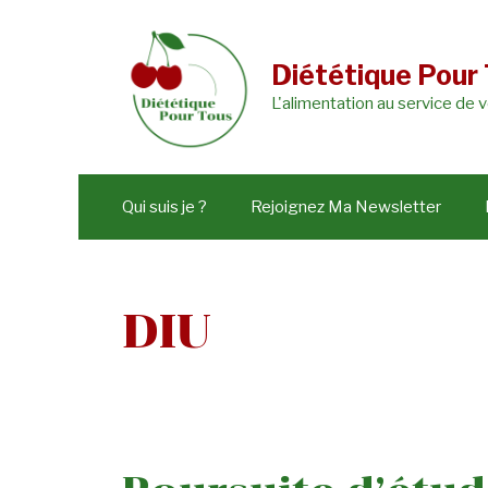
Aller
au
Diététique Pour
contenu
L'alimentation au service de 
Qui suis je ?
Rejoignez Ma Newsletter
DIU