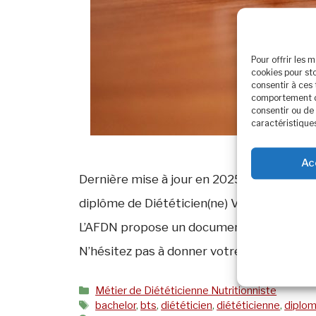
Pour offrir les 
cookies pour st
consentir à ces
comportement de 
consentir ou de 
caractéristiques
Ac
Dernière mise à jour en 2025 Une liste no
diplôme de Diététicien(ne) Voici un docum
L’AFDN propose un document complet sur l’
N’hésitez pas à donner votre avis sur le
Catégories
Métier de Diététicienne Nutritionniste
Étiquettes
bachelor
,
bts
,
diététicien
,
diététicienne
,
diplo