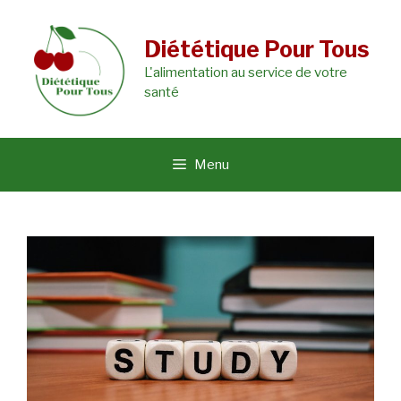
Aller
au
Diététique Pour Tous
L'alimentation au service de votre
contenu
santé
Menu