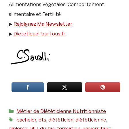
Alimentations végétales, Comportement
alimentaire et Fertilité
▶︎
Rejoignez Ma Newsletter
▶︎
DietetiquePourTous.fr
Catégories
Métier de Diététicienne Nutritionniste
Étiquettes
bachelor
,
bts
,
diététicien
,
diététicienne
,
diplome
,
DIU
,
du
,
fac
,
formation
,
universitaire