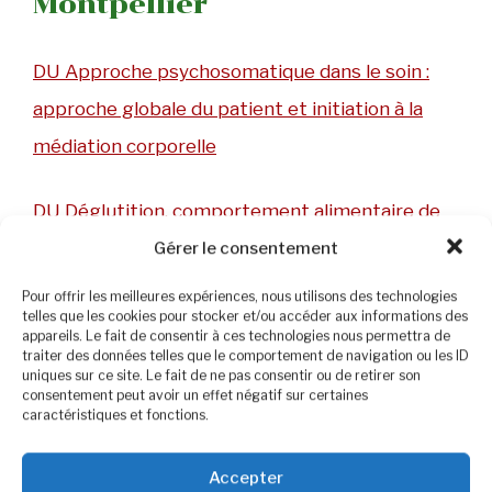
Montpellier
DU Approche psychosomatique dans le soin :
approche globale du patient et initiation à la
médiation corporelle
DU Déglutition, comportement alimentaire de
l’enfant et leurs troubles
Gérer le consentement
Pour offrir les meilleures expériences, nous utilisons des technologies
DU Formation à la recherche clinique
telles que les cookies pour stocker et/ou accéder aux informations des
appareils. Le fait de consentir à ces technologies nous permettra de
traiter des données telles que le comportement de navigation ou les ID
uniques sur ce site. Le fait de ne pas consentir ou de retirer son
DU Infertilité masculine
consentement peut avoir un effet négatif sur certaines
caractéristiques et fonctions.
DU Pratique de l’entretien motivationnel
Accepter