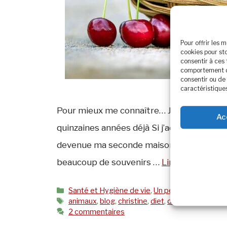
Pour offrir les 
cookies pour st
consentir à ces
comportement de 
consentir ou de 
caractéristiques
Pour mieux me connaître… Je suis Bretonn
Ac
quinzaines années déjà Si j’adore ma bre
devenue ma seconde maison. J’y ai passé m
beaucoup de souvenirs …
Lire plus
Catégories
Santé et Hygiène de vie
,
Un peu de moi
Étiquettes
animaux
,
blog
,
christine
,
diet
,
diététicienne
,
lif
2 commentaires