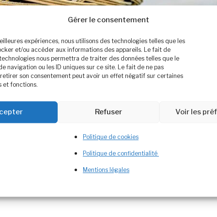
Gérer le consentement
meilleures expériences, nous utilisons des technologies telles que les
ocker et/ou accéder aux informations des appareils. Le fait de
 technologies nous permettra de traiter des données telles que le
navigation ou les ID uniques sur ce site. Le fait de ne pas
retirer son consentement peut avoir un effet négatif sur certaines
 et fonctions.
e née à Rennes, habitante sur la Côtes D’Azur depuis u
cepter
Refuser
Voir les pr
tagne (notamment les côtes d’armor
), la côte d’azur es
Politique de cookies
on bac S puis mon BTS Diététique à Nice, j’y ai donc
Politique de confidentialité
Mentions légales
estyle
,
nutritionniste
,
plante
,
savalli