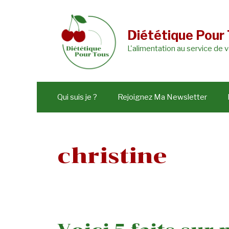
Aller
au
Diététique Pour
contenu
L'alimentation au service de 
Qui suis je ?
Rejoignez Ma Newsletter
christine