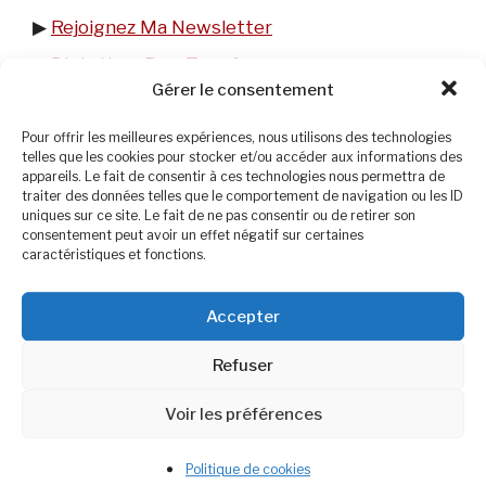
▶︎
Rejoignez Ma Newsletter
▶︎
DietetiquePourTous.fr
Gérer le consentement
Pour offrir les meilleures expériences, nous utilisons des technologies
telles que les cookies pour stocker et/ou accéder aux informations des
appareils. Le fait de consentir à ces technologies nous permettra de
traiter des données telles que le comportement de navigation ou les ID
uniques sur ce site. Le fait de ne pas consentir ou de retirer son
consentement peut avoir un effet négatif sur certaines
caractéristiques et fonctions.
Accepter
Catégories
Alimentation et Nutrition
Refuser
Étiquettes
cancer
,
cerin
,
santé
Voir les préférences
Recette de Brandade de poisson
Réussir son oeuf mollet
Politique de cookies