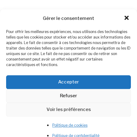
Gérer le consentement
Pour offrir les meilleures expériences, nous utilisons des technologies
telles que les cookies pour stocker et/ou accéder aux informations des
appareils. Le fait de consentir à ces technologies nous permettra de
traiter des données telles que le comportement de navigation ou les ID
Christine Savalli
Une diététicienne qui
uniques sur ce site. Le fait de ne pas consentir ou de retirer son
consentement peut avoir un effet négatif sur certaines
vous veut du bien
caractéristiques et fonctions.
Alimentations végétales, Comportement
Accepter
alimentaire et Fertilité
▶︎
Rejoignez Ma Newsletter
Refuser
▶︎
DietetiquePourTous.fr
Voir les préférences
Politique de cookies
Politique de confidentialité