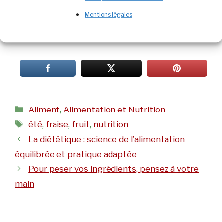
Mentions légales
Catégories
Aliment
,
Alimentation et Nutrition
Étiquettes
été
,
fraise
,
fruit
,
nutrition
La diététique : science de l’alimentation
équilibrée et pratique adaptée
Pour peser vos ingrédients, pensez à votre
main