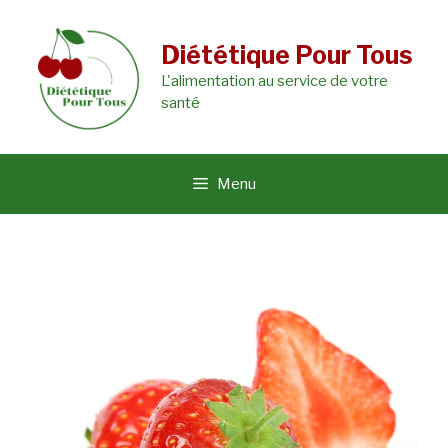
Aller
au
Diététique Pour Tous
L'alimentation au service de votre
contenu
santé
Menu