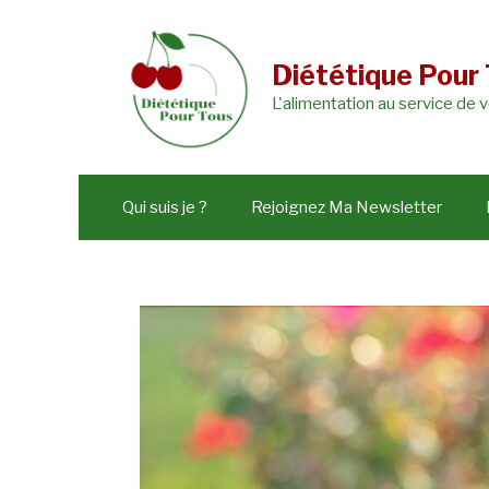
Aller
au
Diététique Pour
contenu
L'alimentation au service de 
Qui suis je ?
Rejoignez Ma Newsletter