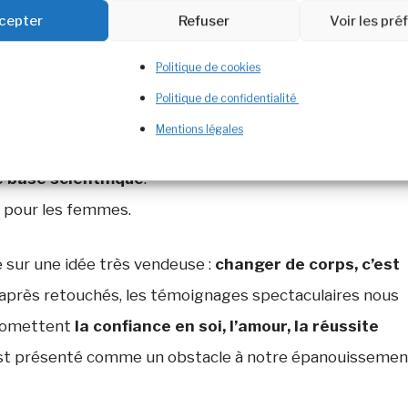
cepter
Refuser
Voir les pr
rités
: minceur = beauté = réussite = bonheur. Sauf que :
Politique de cookies
Politique de confidentialité
ong terme.
Mentions légales
eut être dangereux.
 base scientifique
.
t pour les femmes.
 sur une idée très vendeuse :
changer de corps, c’est
nt/après retouchés, les témoignages spectaculaires nous
 promettent
la confiance en soi, l’amour, la réussite
est présenté comme un obstacle à notre épanouissemen