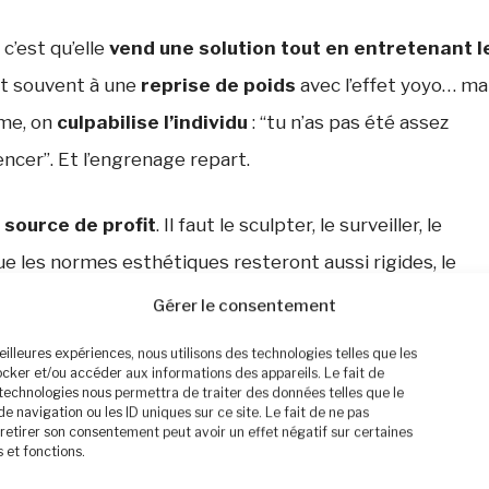
 c’est qu’elle
vend une solution tout en entretenant l
nt souvent à une
reprise de poids
avec l’effet yoyo… ma
ème, on
culpabilise l’individu
: “tu n’as pas été assez
encer”. Et l’engrenage repart.
 source de profit
. Il faut le sculpter, le surveiller, le
t que les normes esthétiques resteront aussi rigides, le
er sur les doutes, les complexes et les injonctions.
Gérer le consentement
meilleures expériences, nous utilisons des technologies telles que les
ocker et/ou accéder aux informations des appareils. Le fait de
 technologies nous permettra de traiter des données telles que le
navigation ou les ID uniques sur ce site. Le fait de ne pas
retirer son consentement peut avoir un effet négatif sur certaines
 transformation…
 et fonctions.