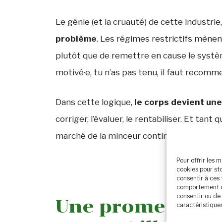
Le génie (et la cruauté) de cette industrie,
problème
. Les régimes restrictifs mène
plutôt que de remettre en cause le syst
motivé·e, tu n’as pas tenu, il faut recomm
Dans cette logique,
le corps devient une
corriger, l’évaluer, le rentabiliser. Et tan
marché de la minceur continuera à prospér
Pour offrir les 
cookies pour st
consentir à ces
comportement de 
consentir ou de 
Une promesse de
caractéristiques