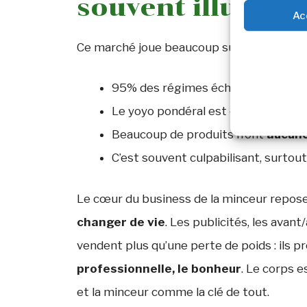
souvent illusoire
Ac
Ce marché joue beaucoup sur
les insécu
95% des régimes échouent sur le l
Le yoyo pondéral est courant, et p
Beaucoup de produits n’ont
aucune
C’est souvent culpabilisant, surtou
Le cœur du business de la minceur repose
changer de vie
. Les publicités, les ava
vendent plus qu’une perte de poids : ils
professionnelle, le bonheur
. Le corps 
et la minceur comme la clé de tout.