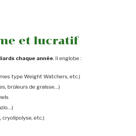
e et lucratif
lliards chaque année
. Il englobe :
mes type Weight Watchers, etc.)
es, brûleurs de graisse…)
nels
azio…)
 cryolipolyse, etc.)