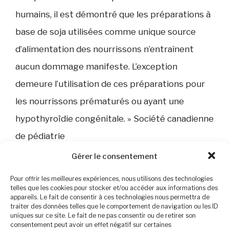
humains, il est démontré que les préparations à
base de soja utilisées comme unique source
d’alimentation des nourrissons n’entraînent
aucun dommage manifeste. L’exception
demeure l’utilisation de ces préparations pour
les nourrissons prématurés ou ayant une
hypothyroïdie congénitale. » Société canadienne
de pédiatrie
Gérer le consentement
Le soja favoriserait même des gènes anti
Pour offrir les meilleures expériences, nous utilisons des technologies
cancers si le soja est donné tôt dans l’enfance.
telles que les cookies pour stocker et/ou accéder aux informations des
appareils. Le fait de consentir à ces technologies nous permettra de
Attention, les jus végétaux ne sont pas adaptés
traiter des données telles que le comportement de navigation ou les ID
uniques sur ce site. Le fait de ne pas consentir ou de retirer son
pour les besoins nutritionnels des nourrissons
consentement peut avoir un effet négatif sur certaines