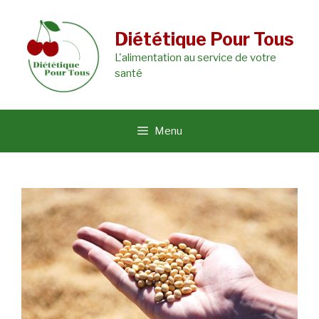
Aller
au
Diététique Pour Tous
L'alimentation au service de votre
contenu
santé
Menu