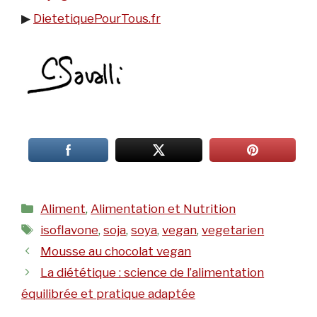
▶︎
DietetiquePourTous.fr
Catégories
Aliment
,
Alimentation et Nutrition
Étiquettes
isoflavone
,
soja
,
soya
,
vegan
,
vegetarien
Mousse au chocolat vegan
La diététique : science de l’alimentation
équilibrée et pratique adaptée