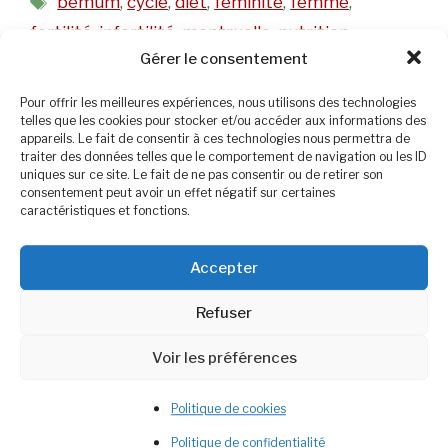
bemum
,
cycle
,
diet
,
feminité
,
femme
,
fertilité
,
infertilité
,
mentruelle
,
nutrition
,
Gérer le consentement
ovulation
Laisser un commentaire
Pour offrir les meilleures expériences, nous utilisons des technologies
telles que les cookies pour stocker et/ou accéder aux informations des
appareils. Le fait de consentir à ces technologies nous permettra de
traiter des données telles que le comportement de navigation ou les ID
uniques sur ce site. Le fait de ne pas consentir ou de retirer son
consentement peut avoir un effet négatif sur certaines
caractéristiques et fonctions.
Bienvenue
Diététicienne Nutritionniste
passionnée, je partage ici une diététique
Accepter
engagée & bienveillante
.
Refuser
Voir les préférences
Rechercher :
Politique de cookies
Politique de confidentialité