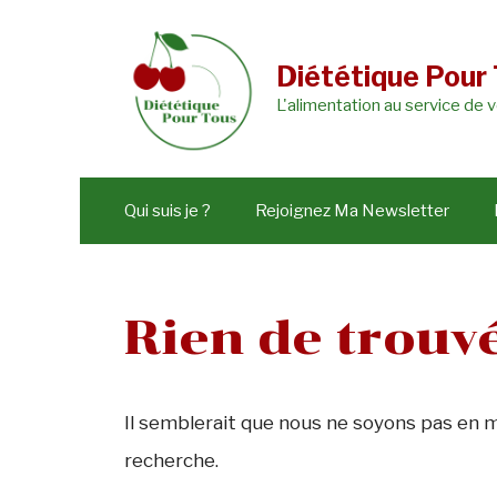
Aller
au
Diététique Pour
contenu
L'alimentation au service de 
Qui suis je ?
Rejoignez Ma Newsletter
Rien de trouv
Il semblerait que nous ne soyons pas en 
recherche.