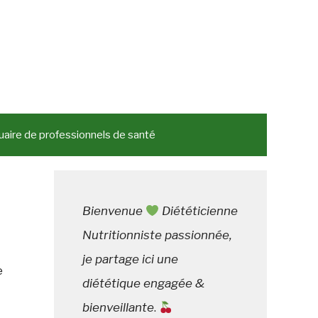
aire de professionnels de santé
Bienvenue
Diététicienne
Nutritionniste passionnée,
je partage ici une
e
diététique engagée &
bienveillante
.