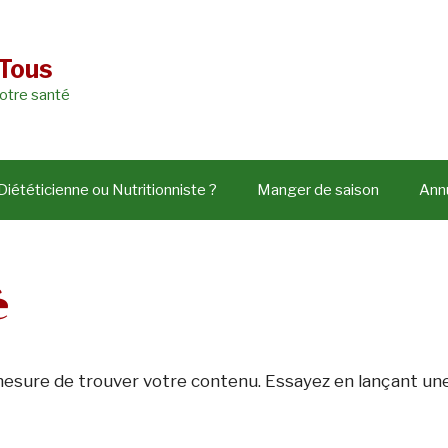
 Tous
votre santé
Diététicienne ou Nutritionniste ?
Manger de saison
Annu
é
mesure de trouver votre contenu. Essayez en lançant un